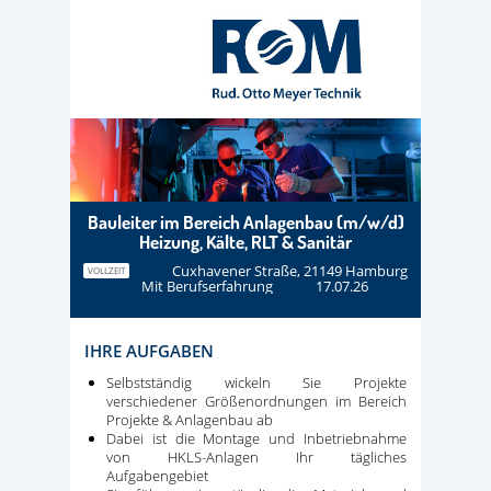
Bauleiter im Bereich Anlagenbau (m/w/d)
Heizung, Kälte, RLT & Sanitär
Cuxhavener Straße, 21149 Hamburg
VOLLZEIT
Mit Berufserfahrung
17.07.26
IHRE AUFGABEN
Selbstständig wickeln Sie Projekte
verschiedener Größenordnungen im Bereich
Projekte & Anlagenbau ab
Dabei ist die Montage und Inbetriebnahme
von HKLS-Anlagen Ihr tägliches
Aufgabengebiet