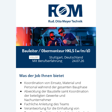
Bauleiter / Obermonteur HKLS (w/m/d)
Stuttgart, Deutschland
VOLLZEIT
Mit Berufserfahrung
24.07.26
Was der Job Ihnen bietet
Koordination von Einsatz, Material und
Personal während der gesamten Bauphase
Abwicklung der Baustelle samt Koordination
der beteiligten Gewerke und
Nachunternehmer
Fachliche Anleitung des Teams
Verantwortung für die Einhaltung von